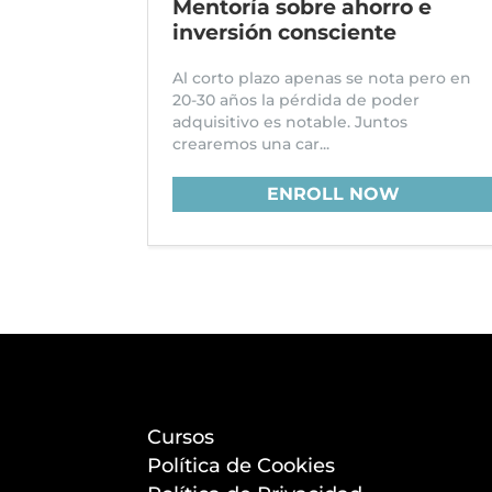
Mentoría sobre ahorro e
inversión consciente
Al corto plazo apenas se nota pero en
20-30 años la pérdida de poder
adquisitivo es notable. Juntos
crearemos una car...
ENROLL NOW
Cursos
Política de Cookies